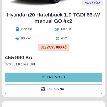
NOVÝ VŮZ
Hyundai i20 Hatchback 1,0 TGDI 66kW
manuál GO 4x2
Benzín
Manuál
66 kW
4x2
SLEVA 35 000 KČ
455 990 Kč
376 851 Kč
bez DPH
DETAIL VOZU
POROVNAT