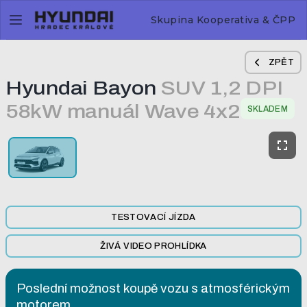
Skupina Kooperativa & ČPP
ZPĚT
Hyundai Bayon
SUV 1,2 DPI
58kW manuál Wave 4x2
SKLADEM
TESTOVACÍ JÍZDA
ŽIVÁ VIDEO PROHLÍDKA
Poslední možnost koupě vozu s atmosférickým
motorem