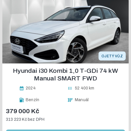
OJETÝ VŮZ
Hyundai i30 Kombi 1,0 T-GDi 74 kW
Manual SMART FWD
2024
52 400 km
Benzín
Manuál
379 000 Kč
313 223 Kč
bez DPH