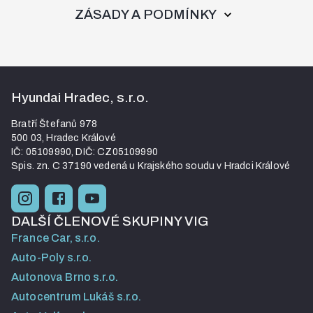
ZÁSADY A PODMÍNKY
Kontakt a sociální sítě
Hyundai Hradec, s.r.o.
Bratří Štefanů 978
500 03, Hradec Králové
IČ: 05109990, DIČ: CZ05109990
Spis. zn. C 37190 vedená u Krajského soudu v Hradci Králové
DALŠÍ ČLENOVÉ SKUPINY VIG
France Car, s.r.o.
Auto-Poly s.r.o.
Autonova Brno s.r.o.
Autocentrum Lukáš s.r.o.