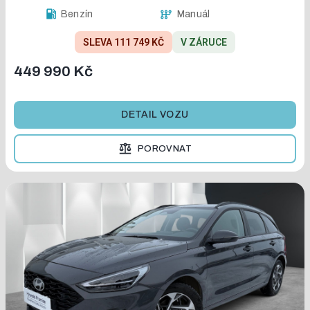
Benzín
Manuál
SLEVA 111 749 KČ
V ZÁRUCE
449 990 Kč
DETAIL VOZU
POROVNAT