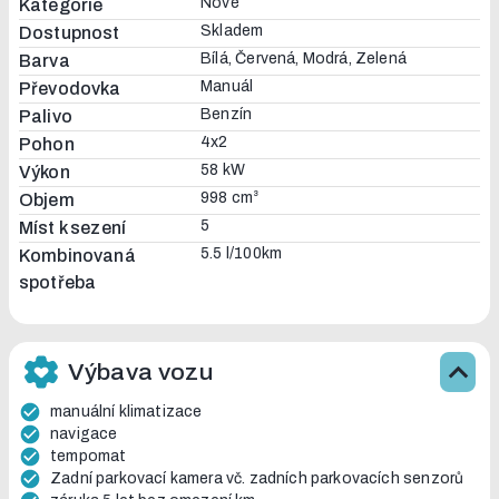
Nové
Kategorie
Skladem
Dostupnost
Bílá, Červená, Modrá, Zelená
Barva
Manuál
Převodovka
Benzín
Palivo
4x2
Pohon
58 kW
Výkon
998 cm³
Objem
5
Míst k sezení
5.5 l/100km
Kombinovaná
spotřeba
Výbava vozu
manuální klimatizace
navigace
tempomat
Zadní parkovací kamera vč. zadních parkovacích senzorů