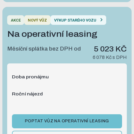
AKCE
NOVÝ VŮZ
VÝKUP STARÉHO VOZU
Na operativní leasing
5 023 KČ
Měsíční splátka bez DPH od
6 078 Kč
s DPH
Doba pronájmu
Roční nájezd
POPTAT VŮZ NA OPERATIVNÍ LEASING