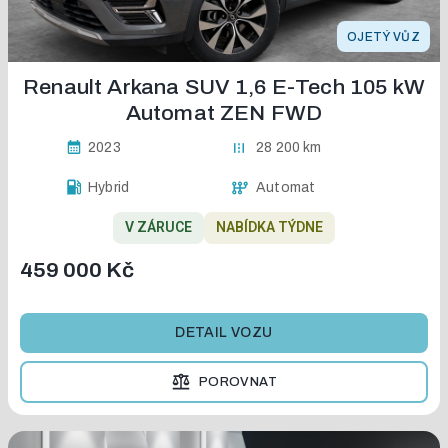
OJETÝ VŮZ
Renault Arkana SUV 1,6 E-Tech 105 kW
Automat ZEN FWD
2023
28 200 km
Hybrid
Automat
V ZÁRUCE
NABÍDKA TÝDNE
459 000 Kč
DETAIL VOZU
POROVNAT