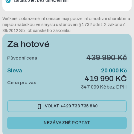
záruka 5 let bez omezení km
Veškeré zobrazené informace mají pouze informativní charakter a
nejsou nabídkou ve smyslu ustanovení §1732 odst. 2 zákona č.
89/2012 Sb., občanského zákoníku.
Za hotové
439 990 Kč
Původní cena
Sleva
20 000 Kč
419 990 KČ
Cena pro vás
347 099 Kč bez DPH
VOLAT
+420 733 735 840
NEZÁVAZNĚ POPTAT