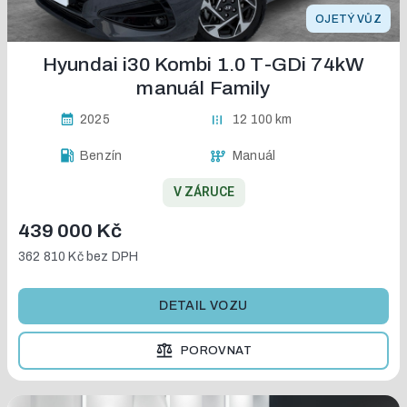
OJETÝ VŮZ
Hyundai i30 Kombi 1.0 T-GDi 74kW
manuál Family
2025
12 100 km
Benzín
Manuál
V ZÁRUCE
439 000 Kč
362 810 Kč
bez DPH
DETAIL VOZU
POROVNAT