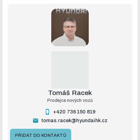
Tomáš Racek
Prodejce nových vozů
+420 736 150 819
tomas.racek@hyundaihk.cz
PŘIDAT DO KONTAKTŮ