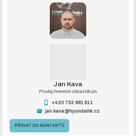
Jan Kava
Prodej firemním zákazníkům
+420 732 881 811
jan.kava@hyundaihk.cz
PŘIDAT DO KONTAKTŮ