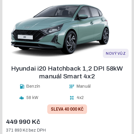
NOVÝ VŮZ
Hyundai i20 Hatchback 1,2 DPI 58kW
manuál Smart 4x2
Benzín
Manuál
58 kW
4x2
SLEVA 40 000 KČ
449 990 Kč
371 893 Kč
bez DPH